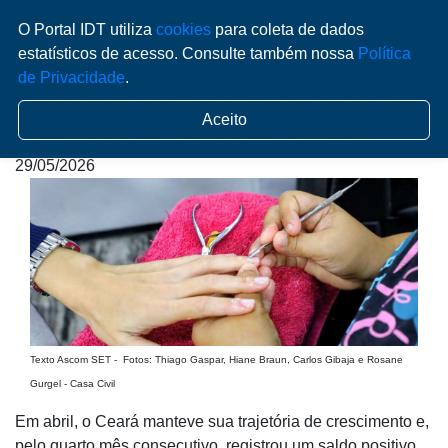
O Portal IDT utiliza
cookies
para coleta de dados
estatísticos de acesso. Consulte também nossa
Política
de Privacidade
.
Ceará tem segundo maior saldo de
Aceito
empregos do Nordeste em abril
29/05/2026
Texto Ascom SET - Fotos: Thiago Gaspar, Hiane Braun, Carlos Gibaja e Rosane
Gurgel - Casa Civil
Em abril, o Ceará manteve sua trajetória de crescimento e,
pelo quarto mês consecutivo, registrou um saldo positivo